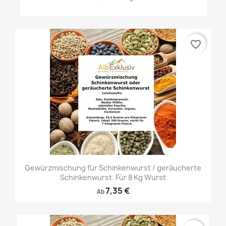
favorite_border
Gewürzmischung für Schinkenwurst / geräucherte
Schinkenwurst. Für 8 Kg Wurst
7,35 €
Ab