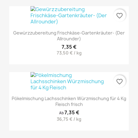
favorite_border
Gewürzzubereitung Frischkäse-Gartenkräuter- (Der
Allrounder)
7,35 €
73,50 € / kg
favorite_border
Pökelmischung Lachsschinken Würzmischung für 4 Kg
Fleisch frisch
7,35 €
Ab
36,75 € / kg