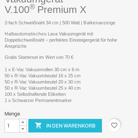
®
V.100
Premium X
2-fach Schweißnaht 34 cm | 500 Watt |
Balkenanzeige
Halbautomatisches
Lava Vakuumgerät mit
Doppelschweißnaht – perfektes Einsteigergerät für hohe
Ansprüche
Gratis Starterset im Wert von 70 €
1 x E-Vac Vakuumrollen 30 cm x 6 m
50 x R-Vac Vakuumbeutel 16 x 25 cm
50 x R-Vac Vakuumbeutel 20 x 30 cm
50 x R-Vac Vakuumbeutel 25 x 40 cm
100 x Selbsthaftende Etiketten
1 x Schwarzer Permanentmarker
Menge

favorite_border
IN DEN WARENKORB