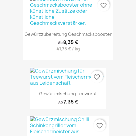
favorite_border
Gewürzzubereitung Geschmacksbooster
8,35 €
Ab
41,75 € / kg
favorite_border
Gewürzmischung Teewurst
7,35 €
Ab
favorite_border