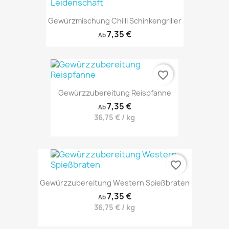
Gewürzmischung Chilli Schinkengriller
7,35 €
Ab
favorite_border
Gewürzzubereitung Reispfanne
7,35 €
Ab
36,75 € / kg
favorite_border
Gewürzzubereitung Western Spießbraten
7,35 €
Ab
36,75 € / kg