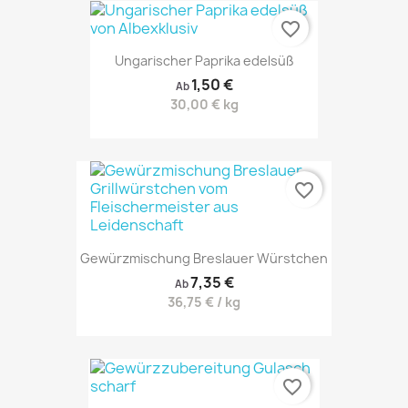
favorite_border
Ungarischer Paprika edelsüß
1,50 €
Ab
30,00 € kg
favorite_border
Gewürzmischung Breslauer Würstchen
7,35 €
Ab
36,75 € / kg
favorite_border