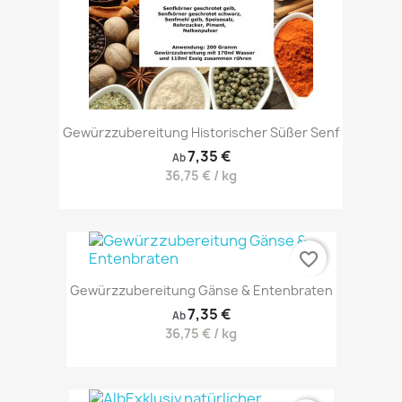
Gewürzzubereitung Historischer Süßer Senf
7,35 €
Ab
36,75 € / kg
favorite_border
Gewürzzubereitung Gänse & Entenbraten
7,35 €
Ab
36,75 € / kg