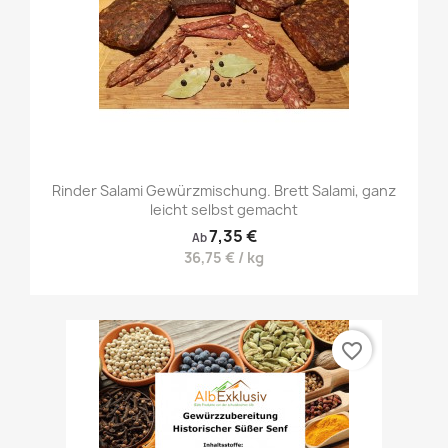
Rinder Salami Gewürzmischung. Brett Salami, ganz
leicht selbst gemacht
7,35 €
Ab
36,75 € / kg
favorite_border