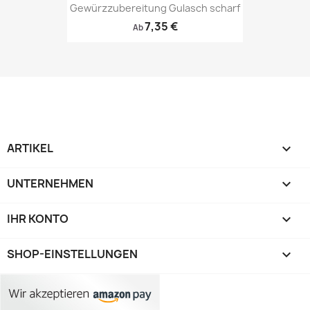
Gewürzzubereitung Gulasch scharf
7,35 €
Ab
ARTIKEL

UNTERNEHMEN

IHR KONTO

SHOP-EINSTELLUNGEN
keyboard_arrow_down