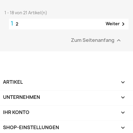
1 - 18 von 21 Artikel(n)
1

Weiter
2
Zum Seitenanfang

ARTIKEL

UNTERNEHMEN

IHR KONTO

SHOP-EINSTELLUNGEN
keyboard_arrow_down