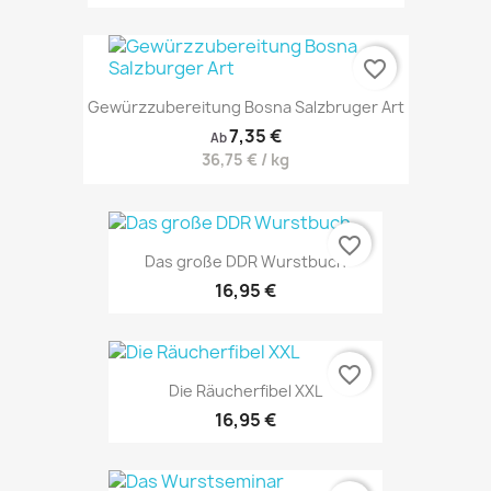
favorite_border
Gewürzzubereitung Bosna Salzbruger Art
7,35 €
Ab
36,75 € / kg
favorite_border
Das große DDR Wurstbuch
16,95 €
favorite_border
Die Räucherfibel XXL
16,95 €