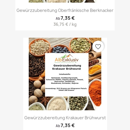
Gewürzzubereitung Oberfränkische Bierknacker
7,35 €
Ab
36,75 € / kg
favorite_border
Gewürzzubereitung Krakauer Brühwurst
7,35 €
Ab