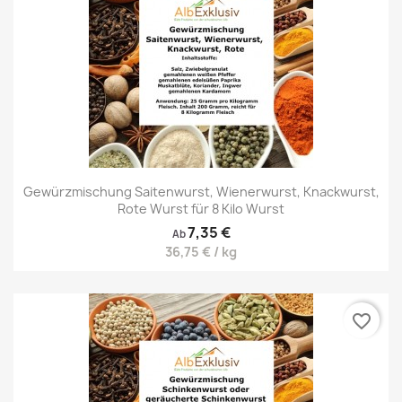
Gewürzmischung Saitenwurst, Wienerwurst, Knackwurst,
Rote Wurst für 8 Kilo Wurst
7,35 €
Ab
36,75 € / kg
favorite_border