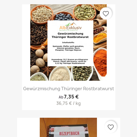
favorite_border
Gewürzmischung Thüringer Rostbratwurst
7,35 €
Ab
36,75 € / kg
favorite_border