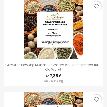
favorite_border
Gewürzmischung Münchner Weißwurst. ausreichend für 9
Kilo Wurst.
7,35 €
Ab
36,75 € / kg
favorite_border