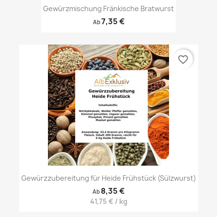
Gewürzmischung Fränkische Bratwurst
7,35 €
Ab
favorite_border
Gewürzzubereitung für Heide Frühstück (Sülzwurst)
8,35 €
Ab
41,75 € / kg