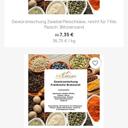
Gewürzmischung Zwiebel Fleischkäse, reicht für 7 Kilo
Fleisch. Blitzversand
7,35 €
Ab
36,75 € / kg
favorite_border