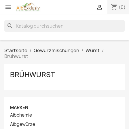
shopping_cart


(0)
search
Startseite
Gewürzmischungen
Wurst
Brühwurst
BRÜHWURST
MARKEN
Albchemie
Albgewürze