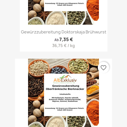
Gewürzzubereitung Doktorskaja Brühwurst
7,35 €
Ab
36,75 € / kg
favorite_border