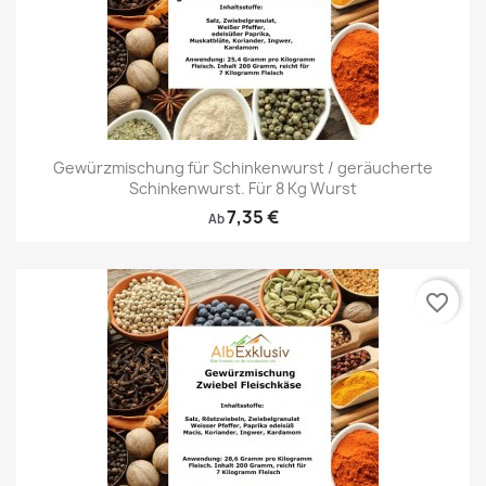
Gewürzmischung für Schinkenwurst / geräucherte
Schinkenwurst. Für 8 Kg Wurst
7,35 €
Ab
favorite_border