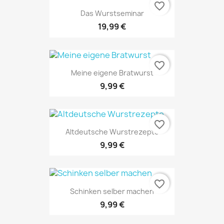
favorite_border
Das Wurstseminar
19,99 €
favorite_border
Meine eigene Bratwurst
9,99 €
favorite_border
Altdeutsche Wurstrezepte
9,99 €
favorite_border
Schinken selber machen
9,99 €