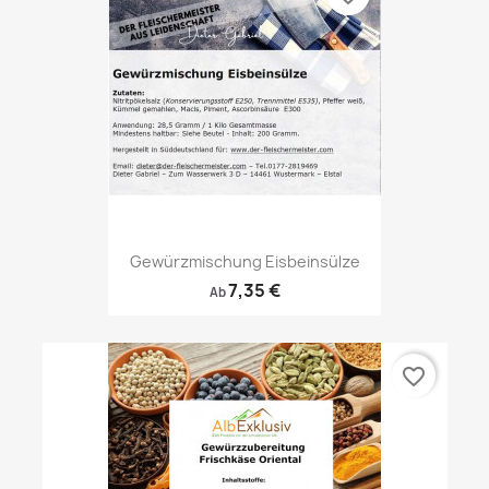
Gewürzmischung Eisbeinsülze
7,35 €
Ab
favorite_border