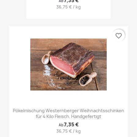
7,35 €
Ab
36,75 € / kg
favorite_border
Pökelmischung Westernberger Weihnachtsschinken
für 4 Kilo Fleisch. Handgefertigt
7,35 €
Ab
36,75 € / kg