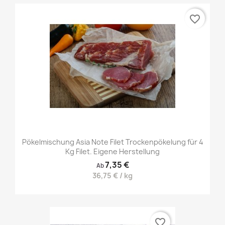
favorite_border
Pökelmischung Asia Note Filet Trockenpökelung für 4
Kg Filet. Eigene Herstellung
7,35 €
Ab
36,75 € / kg
favorite_border