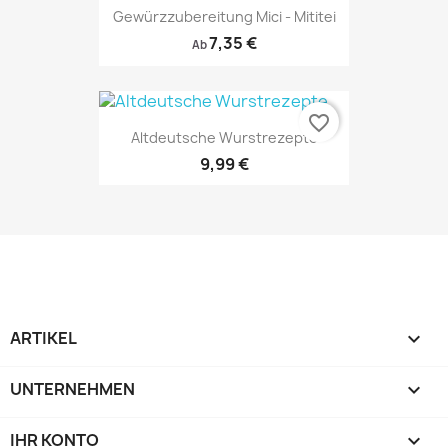
Gewürzzubereitung Mici - Mititei
7,35 €
Ab
favorite_border
Altdeutsche Wurstrezepte
9,99 €
ARTIKEL

UNTERNEHMEN

IHR KONTO
