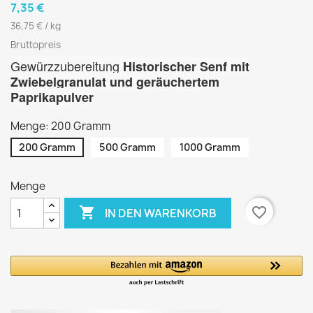
7,35 €
36,75 € / kg
Bruttopreis
Gewürzzubereitung
Historischer Senf mit
Zwiebelgranulat und geräuchertem
Paprikapulver
Menge: 200 Gramm
200 Gramm
500 Gramm
1000 Gramm
Menge

favorite_border
IN DEN WARENKORB