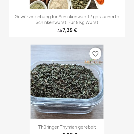
Gewürzmischung für Schinkenwurst / geräucherte
Schinkenwurst. Für 8 Kg Wurst
7,35 €
Ab
favorite_border
Thüringer Thymian gerebelt