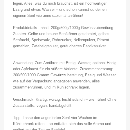
legen. Alles, was du noch brauchst, ist ein hochwertiger
Essig und etwas Wasser – und schon kannst du deinen
eigenen Senf wie anno dazumal anrühren!
Produktdetails: Inhalt: 200g/500g/1000g Gewürzzubereitung
Zutaten: Gelbe und braune Senfkörner geschrotet, gelbes
Senfmehl, Speisesalz, Rohrzucker, Nelkenpulver, Piment
gemahlen, Zwiebelgranulat, geräuchertes Paprikapulver.
Anwendung: Zum Anrühren mit Essig, Wasser, optional Honig
oder Apfelmost für ein süßere Variante. Zusammensetzung:
200/500/1000 Gramm Gewürzzubereitung, Essig und Wasser
wie auf der Verpackung angegeben anwenden, alles
zusammenrühren, und im Kühlschrank lagern.
Geschmack: Kräftig, würzig, leicht süßlich – wie früher! Ohne
Zusatzstoffe, vegan, handabgefüllt.
Tipp: Lasse den angerührten Senf vier Wochen im
Kühlschrank reifen – so entfaltet sich das volle Aroma und
verliert mit der Zeit an Schärfe!