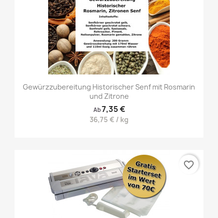
Gewürzzubereitung Historischer Senf mit Rosmarin
und Zitrone
7,35 €
Ab
36,75 € / kg
favorite_border