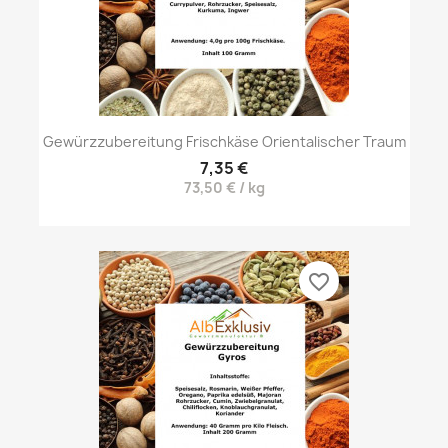
Gewürzzubereitung Frischkäse Orientalischer Traum
7,35 €
73,50 € / kg
favorite_border