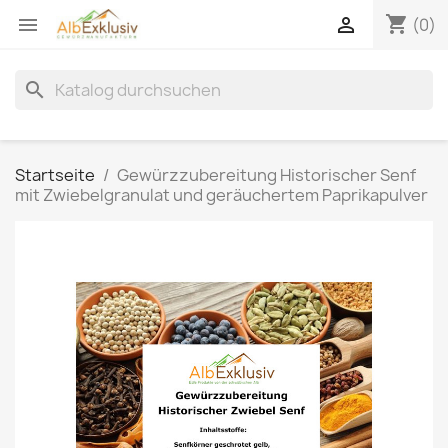
shopping_cart


(0)
search
Startseite
Gewürzzubereitung Historischer Senf
mit Zwiebelgranulat und geräuchertem Paprikapulver