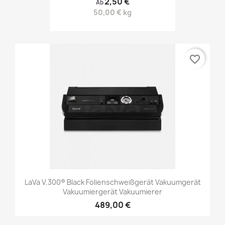
2,50 €
Ab
50,00 € kg
favorite_border
LaVa V.300® Black Folienschweißgerät Vakuumgerät
Vakuumiergerät Vakuumierer
489,00 €