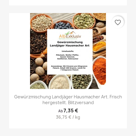
favorite_border
Gewürzmischung Landjäger Hausmacher Art. Frisch
hergestellt. Blitzversand
7,35 €
Ab
36,75 € / kg