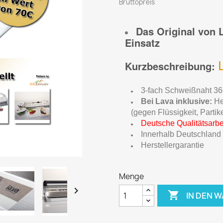
Bruttopreis
Das Original von L
Einsatz
Kurzbeschreibung:
3-fach Schweißnaht 36
Bei Lava inklusive:
He
(gegen Flüssigkeit, Partik
Deutsche Qualitätsarbe
Innerhalb Deutschland
Herstellergarantie
Menge


IN DEN 