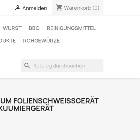
shopping_cart

Warenkorb
(0)
Anmelden
WURST
BBQ
REINIGUNGSMITTEL
DUKTE
ROHGEWÜRZE
search
IUM FOLIENSCHWEISSGERÄT V
UUMIERGERÄT V