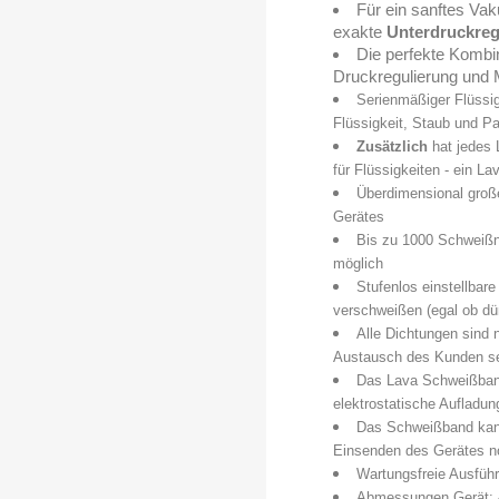
Für ein sanftes Va
exakte
Unterdruckreg
Die perfekte Kombin
Druckregulierung und
Serienmäßiger Flüssig
Flüssigkeit, Staub und Par
Zusätzlich
hat jedes 
für Flüssigkeiten - ein La
Überdimensional groß
Gerätes
Bis zu 1000 Schweißn
möglich
Stufenlos einstellbar
verschweißen (egal ob dün
Alle Dichtungen sind n
Austausch des Kunden se
Das Lava Schweißband 
elektrostatische Aufladu
Das Schweißband kann
Einsenden des Gerätes 
Wartungsfreie Ausführ
Abmessungen Gerät: 