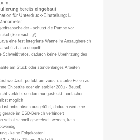
kuum,
ulierung
bereits
eingebaut
ation für Unterdruck-Einstellung: L+
 Manometer
keitsabscheider - schützt die Pumpe vor
tikel (Sehr wichtig!)
Lava eine fest integrierte Wanne im Ansaugbereich
va schützt also doppelt!
e Schweißtrafos, dadurch keine Überhitzung des
ähte am Stück oder stundenlanges Arbeiten
e Schweißzeit, perfekt um versch. starke Folien
zu
ne Chipstüte oder ein stabiler 200µ - Beutel)
icht verklebt sondern nur gesteckt - einfacher
lbst möglich
ist antistatisch ausgeführt, dadurch wird eine
ng gerade im ESD-Bereich verhindert
 selbst schnell gewechselt werden, kein
notwendig
ung - keine Folgekosten!
470 x 280 x 115 mm (BxTxH)