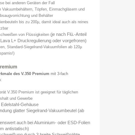
se bei anderen Geräten der Fall
n Vakuumbehältern, Töpfen, Einmachgläsern und
Absaugvorrichtung und Behälter
enbeuteln bis zu 200µ, damit ideal auch als reines
tzbar
je nach Flü.-Anteil
chweißen von Flüssigkeiten (
 Lava L+ Druckregulierung oder vorgefroren)
ten, Standard-Siegelrand-Vakuumfolien ab 120µ
sparnis!)
Premium
erkmale des V.350 Premium
mit 3-fach
:
rät V.350 Premium ist geeignet für täglichen
ushalt und Gewerbe
 Edelstahl-Gehäuse
dung glatter Siegelrand-Vakuumbeutel (ab
enswert auch bei Aluminium- oder ESD-Folien
m antistatisch)
chweißung durch 3 breite Schweißnähte,