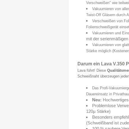
Verschweißen" wie teilwei
Vakuumieren von alle
Twist-Off Gläsern durch 
Verschweißen von Foli
Folienschweißgerät einse
Vakuumieren und Eins
mit der serienmäßigen
Vakuumieren von glat
Stärke möglich (Kostener
Darum ein Lava V.350 
Lava führt! Diese
Qualitätsm
Schweißnaht überzeugen jeden
Das Profi-Vakuumierge
Dauereinsatz in Privatha
Neu:
Hochwertiges
Problemlose Verwen
120µ Stärke)
Besonders empfehl
(Schweißband ist zude
100 % saubere Vers