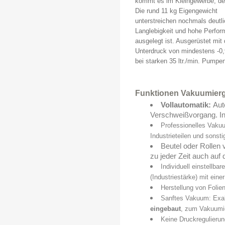
kommt es im Kleingewerbe, der
Die rund 11 kg Eigengewicht
unterstreichen nochmals deutl
Langlebigkeit und hohe Perfo
ausgelegt ist. Ausgerüstet mi
Unterdruck von mindestens -0,
bei starken 35 ltr./min. Pumpe
Funktionen Vakuumierg
Vollautomatik:
Aut
Verschweißvorgang. I
Professionelles Vaku
Industrieteilen und sons
Beutel oder Rollen
zu jeder Zeit auch auf
Individuell einstellba
(Industriestärke) mit eine
Herstellung von Folien
Sanftes Vakuum: Exa
eingebaut
, zum Vakuumie
Keine Druckregulierun