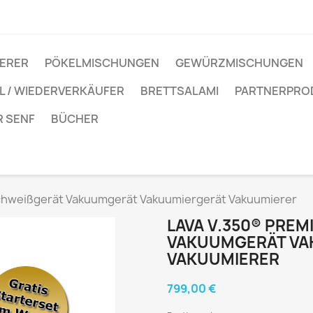
IERER
PÖKELMISCHUNGEN
GEWÜRZMISCHUNGEN
 / WIEDERVERKÄUFER
BRETTSALAMI
PARTNERPRO
R SENF
BÜCHER
schweißgerät Vakuumgerät Vakuumiergerät Vakuumierer
LAVA V.350® PREM
AKUUMGERÄT VAK
AKUUMIERER
799,00 €