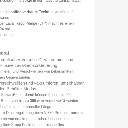
 Gastronmie sowie in der Industrie zum Einsatz.
ich die
solide verbaute Technik
, welche auf
rmance
t der Lava Turbo Pumpe (LTP) macht es einen
9
4
bar
nleistung.
erät
omatischer Verschließ- Vakuumier- und
nklusive Lava-Sensorsteuerung
umieren und Verschweißen von Lebensmitteln,
tigen Gegenständen
 verschweißen und vakuumieren, umschaltbar
 den Behälter-Modus
re Schweißzeit - damit können Folien bis 200µ
r Breite von bis zu
3
60 mm
verschweißt werden
beuteln von individueller Länge
kte Druckregulierung beim V.350 Premium
bereits
ren von druckempfindlichen Lebensmitteln
g über Stopp-Funktion oder "manuelles