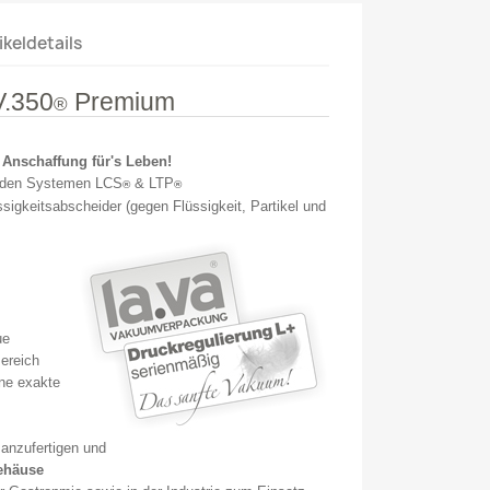
ikeldetails
V.350
Premium
®
 Anschaffung für's Leben!
e den Systemen LCS
& LTP
®
®
ssigkeitsabscheider (gegen Flüssigkeit, Partikel und
ue
ereich
ne exakte
anzufertigen und
ehäuse