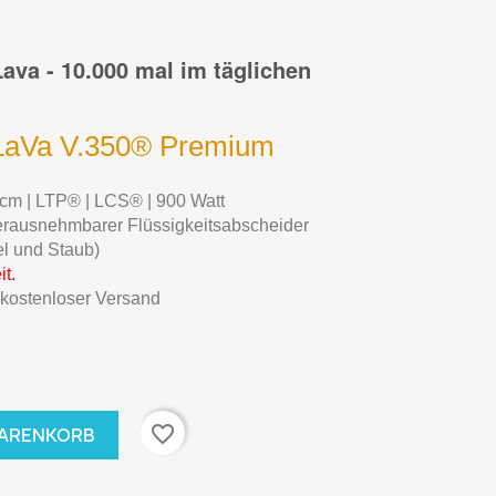
ava - 10.000 mal im täglichen
LaVa V.350® Premium
cm | LTP® | LCS® | 900 Watt
rausnehmbarer
Flüssigkeitsabscheider
el und Staub)
it.
 kostenloser Versand
favorite_border
WARENKORB