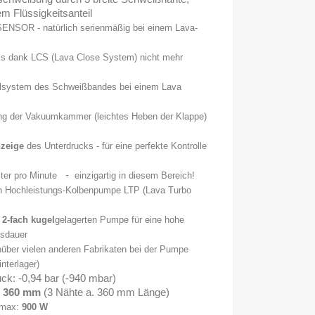
m Flüssigkeitsanteil
ENSOR - natürlich serienmäßig bei einem Lava-
s dank LCS (Lava Close System) nicht mehr
lsystem des Schweißbandes bei einem Lava
ung der Vakuumkammer (leichtes Heben der Klappe)
zeige
des Unterdrucks - für eine perfekte Kontrolle
-
ter pro Minute
einzigartig in diesem Bereich!
n Hochleistungs-Kolbenpumpe LTP (Lava Turbo
r
2-fach kugel
gelagerten
Pumpe für eine hohe
nsdauer
über vielen anderen Fabrikaten bei der Pumpe
nterlager)
ck: -0,94 bar (-940 mbar)
:
3
60 mm
(3 Nähte a. 360 mm Länge)
Pmax:
900 W