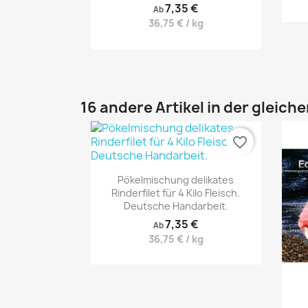
7,35 €
Ab
36,75 € / kg
16 andere Artikel in der gleich
favorite_border
Pökelmischung delikates
Rinderfilet für 4 Kilo Fleisch.
Deutsche Handarbeit.
7,35 €
Ab
36,75 € / kg
Vorschau
