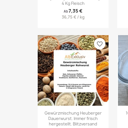
4 Kg Fleisch
7,35 €
Ab
36,75 € / kg
favorite_border
Vorschau

Gewürzmischung Heuberger
1
Dauerwurst. Immer frisch
hergestellt. Blitzversand