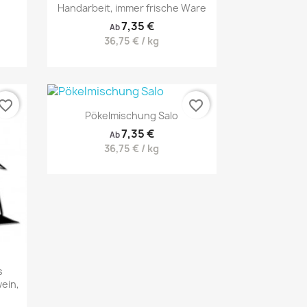
Handarbeit, immer frische Ware
7,35 €
Ab
36,75 € / kg
vorite_border
favorite_border
Pökelmischung Salo
7,35 €
Ab
36,75 € / kg
Vorschau

s
ein,