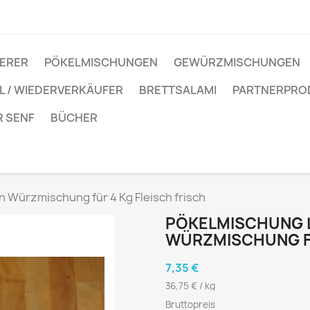
IERER
PÖKELMISCHUNGEN
GEWÜRZMISCHUNGEN
 / WIEDERVERKÄUFER
BRETTSALAMI
PARTNERPRO
R SENF
BÜCHER
 Würzmischung für 4 Kg Fleisch frisch
PÖKELMISCHUNG 
WÜRZMISCHUNG FÜ
7,35 €
36,75 € / kg
Bruttopreis