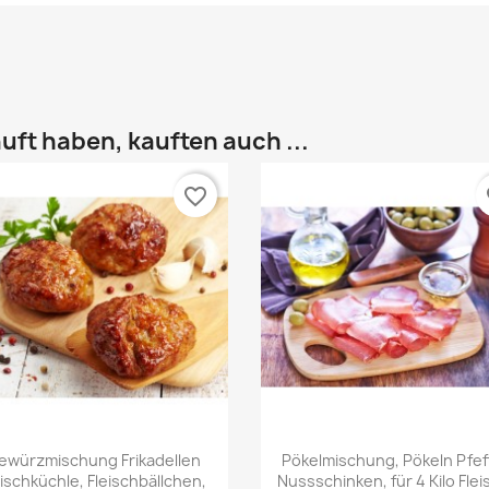
uft haben, kauften auch ...
favorite_border
fa
Vorschau
Vorschau


ewürzmischung Frikadellen
Pökelmischung, Pökeln Pfef
eischküchle, Fleischbällchen,
Nussschinken, für 4 Kilo Flei