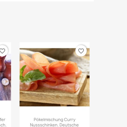
vorite_border
favorite_border
Vorschau

fer
Pökelmischung Curry
sch.
Nussschinken. Deutsche