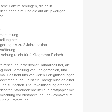
rische Pökelmischungen, die es in
htungen gibt, und die auf die jeweiligen
nd.
e
Herstellung
tellung her.
gerung bis zu 2 Jahre haltbar
rstöffnung
hung reicht für 4 Kilogramm Fleisch
kelmischung in wertvoller Handarbeit her, die
ag Ihrer Bestellung von uns gemahlen, und
roma. Das hebt uns von vielen Fertigmischungen
eckt man auch. Es ist ein Hochgenuss an einer
hung zu riechen. Die Pökelmischung erhalten
ießbaren Standbodenbeutel aus Kraftpapier mit
zmischung vor Austrocknung und Aromaverlust
für die Erstöffnung.