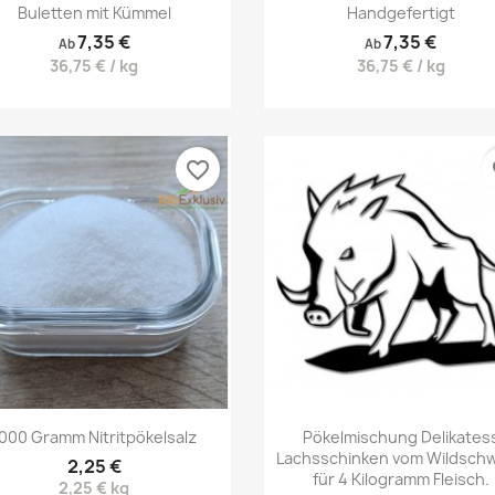
Buletten mit Kümmel
Handgefertigt
7,35 €
7,35 €
Ab
Ab
36,75 € / kg
36,75 € / kg
favorite_border
fa
Vorschau
Vorschau


000 Gramm Nitritpökelsalz
Pökelmischung Delikates
Lachsschinken vom Wildschw
2,25 €
für 4 Kilogramm Fleisch.
2,25 € kg