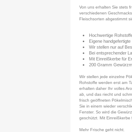
Von uns erhalten Sie stets f
verschiedenen Geschmacksric
Fleischsorten abgestimmt si
Hochwertige Rohstoff
Eigene handgefertigte 
Wir stellen nur auf Bes
Bei entsprechender La
Mit Einreißkerbe für E
200 Gramm Gewürzmisc
Wir stellen jede einzelne Pö
Rohstoffe werden erst am T
erhalten daher Ihr volles A
ab, und das riecht und schm
frisch geöffneten Pökelmisc
Sie in einem wieder verschl
Fenster. So wird die Gewür
geschützt. Mit Einreißkerbe 
Mehr Frische geht nicht.