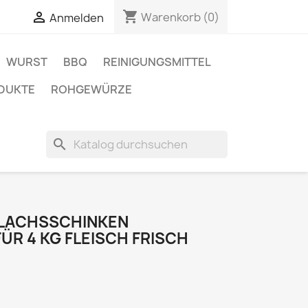
shopping_cart

Warenkorb
(0)
Anmelden
WURST
BBQ
REINIGUNGSMITTEL
DUKTE
ROHGEWÜRZE
search
LACHSSCHINKEN
R 4 KG FLEISCH FRISCH