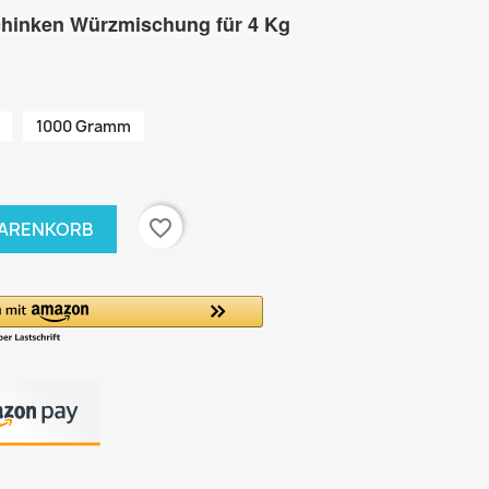
chinken
Würzmischung für 4 Kg
1000 Gramm
favorite_border
WARENKORB