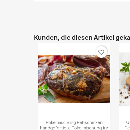
Kunden, die diesen Artikel geka
favorite_border
Vorschau

Pökelmischung Rehschinken
G
handgefertigte Pökelmischung für
Fl