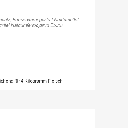
esalz, Konservierungsstoff Natriumnitrit
mittel Natriumferrocyanid E535)
ichend für 4 Kilogramm Fleisc
h