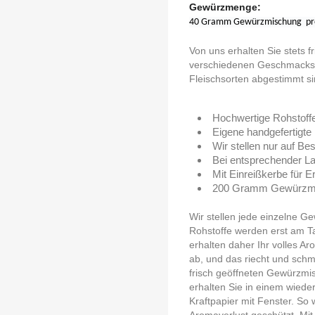
Gewürzmenge:
40 Gramm Gewürzmischung pro 
Von uns erhalten Sie stets 
verschiedenen Geschmacksric
Fleischsorten abgestimmt si
Hochwertige Rohstoff
Eigene handgefertigte 
Wir stellen nur auf Bes
Bei entsprechender La
Mit Einreißkerbe für E
200 Gramm Gewürzmisc
Wir stellen jede einzelne Ge
Rohstoffe werden erst am T
erhalten daher Ihr volles A
ab, und das riecht und schm
frisch geöffneten Gewürzmi
erhalten Sie in einem wied
Kraftpapier mit Fenster. S
Aromaverlust geschützt. Mit