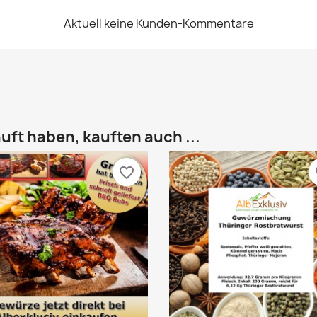
Aktuell keine Kunden-Kommentare
uft haben, kauften auch ...
favorite_border
fa