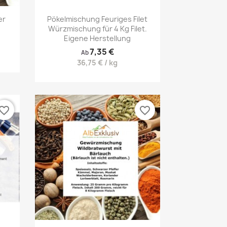
Vorschau

er
Pökelmischung Feuriges Filet
Würzmischung für 4 Kg Filet.
Eigene Herstellung
7,35 €
Ab
36,75 € / kg
vorite_border
favorite_border