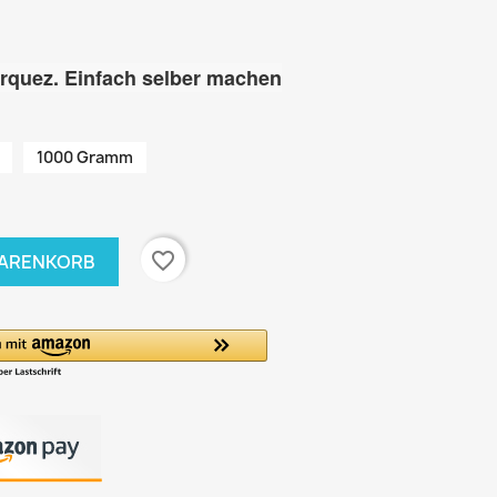
quez. Einfach selber machen
1000 Gramm
favorite_border
WARENKORB