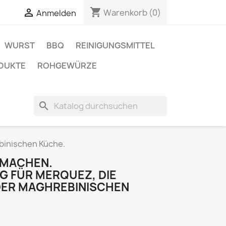
shopping_cart

Warenkorb
(0)
Anmelden
WURST
BBQ
REINIGUNGSMITTEL
DUKTE
ROHGEWÜRZE
search
binischen Küche.
 MACHEN.
 FÜR MERQUEZ, DIE
 DER MAGHREBINISCHEN