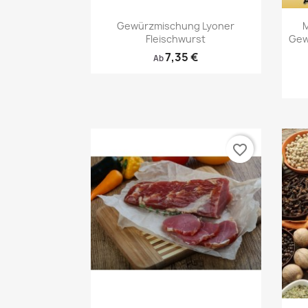
Vorschau

Gewürzmischung Lyoner
M
Fleischwurst
Gew
7,35 €
Ab
favorite_border