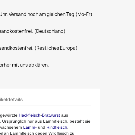
 Uhr, Versand noch am gleichen Tag (Mo-Fr)
rsandkostenfrei. (Deutschland)
rsandkostenfrei. (Restliches Europa)
rher mit uns abklären.
ikeldetails
f gewürzte
Hackfleisch
-
Bratwurst
aus
 Ursprünglich nur aus Lammfleisch, besteht sie
rchwachsenem
Lamm-
und
Rindfleisch
.
eil an Lammfleisch gegen Wildfleisch zu