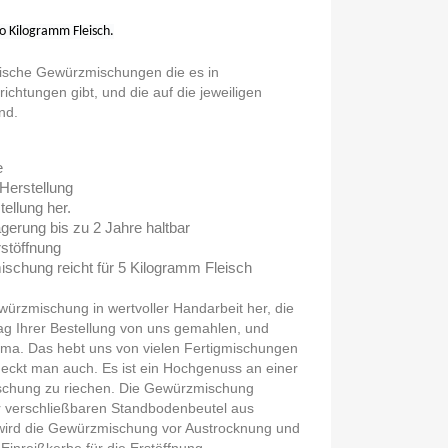
Kilogramm Fleisch.
frische Gewürzmischungen die es in
htungen gibt, und die auf die jeweiligen
nd.
e
Herstellung
tellung her.
gerung bis zu 2 Jahre haltbar
rstöffnung
hung reicht für 5 Kilogramm Fleisch
würzmischung in wertvoller Handarbeit her, die
ag Ihrer Bestellung von uns gemahlen, und
roma. Das hebt uns von vielen Fertigmischungen
eckt man auch. Es ist ein Hochgenuss an einer
schung zu riechen. Die Gewürzmischung
er verschließbaren Standbodenbeutel aus
o wird die Gewürzmischung vor Austrocknung und
 Einreißkerbe für die Erstöffnung.