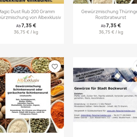
Vorschau
Vorschau


agic Dust Rub 200 Gramm
Gewürzmischung Thüring
ürzmischung von Albexklusiv
Rostbratwurst
7,35 €
7,35 €
Ab
Ab
36,75 € / kg
36,75 € / kg
favorite_border
fa