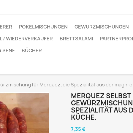
IERER
PÖKELMISCHUNGEN
GEWÜRZMISCHUNGEN
 / WIEDERVERKÄUFER
BRETTSALAMI
PARTNERPRO
R SENF
BÜCHER
rzmischung für Merquez, die Spezialität aus der maghre
MERQUEZ SELBST
GEWÜRZMISCHUNG
SPEZIALITÄT AUS
KÜCHE.
7,35 €