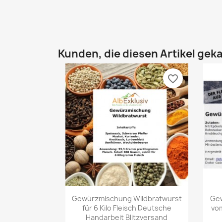
Kunden, die diesen Artikel geka
favorite_border
Vorschau

Gewürzmischung Wildbratwurst
Ge
für 6 Kilo Fleisch Deutsche
vom
Handarbeit Blitzversand