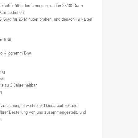
leisch kräftig durchmengen, und in 28/30 Darm
20cm abdrehen.
5 Grad für 25 Minuten brühen, und danach im kalten
 Brät:
o Kilogramm Brät
lung
her.
is zu 2 Jahre haltbar
ng
rzmischung in wertvoller Handarbeit her, die
Ihrer Bestellung von uns zusammengestellt, und
ma.