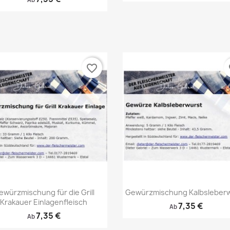
favorite_border
fa
Vorschau
Vorschau


ewürzmischung für die Grill
Gewürzmischung Kalbsleber
Krakauer Einlagenfleisch
7,35 €
Ab
7,35 €
Ab