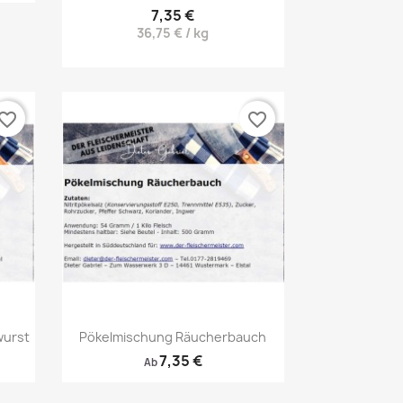
7,35 €
36,75 € / kg
vorite_border
favorite_border
Vorschau

wurst
Pökelmischung Räucherbauch
7,35 €
Ab