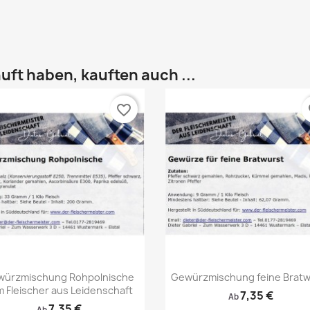
uft haben, kauften auch ...
favorite_border
fa
Vorschau
Vorschau


würzmischung Rohpolnische
Gewürzmischung feine Bratw
 Fleischer aus Leidenschaft
7,35 €
Ab
7,35 €
Ab