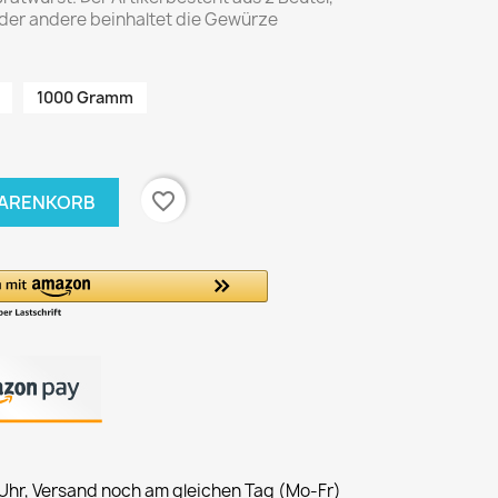
 der andere beinhaltet die Gewürze
1000 Gramm
favorite_border
WARENKORB
 Uhr, Versand noch am gleichen Tag (Mo-Fr)