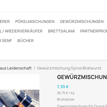
IERER
PÖKELMISCHUNGEN
GEWÜRZMISCHUNGEN
 / WIEDERVERKÄUFER
BRETTSALAMI
PARTNERPRO
R SENF
BÜCHER
 aus Leidenschaft
Gewürzmischung Gyros Bratwurst
GEWÜRZMISCHUN
7,35 €
36,75 € / kg
Bruttopreis
Gewürzmischung für Gyros Bra