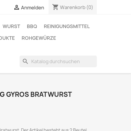
shopping_cart

Warenkorb
(0)
Anmelden
WURST
BBQ
REINIGUNGSMITTEL
DUKTE
ROHGEWÜRZE
search
G GYROS BRATWURST
twurst. Der Artikel besteht aus 2 Beutel,