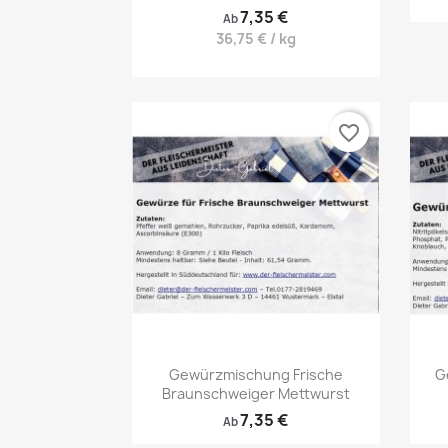
7,35 €
Ab
36,75 € / kg
favorite_border
Vorschau

Gewürzmischung Frische
G
Braunschweiger Mettwurst
7,35 €
Ab