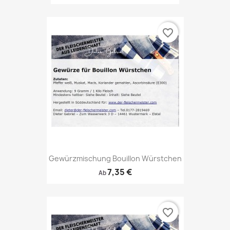
favorite_border
Gewürzmischung Bouillon Würstchen
7,35 €
Ab
favorite_border