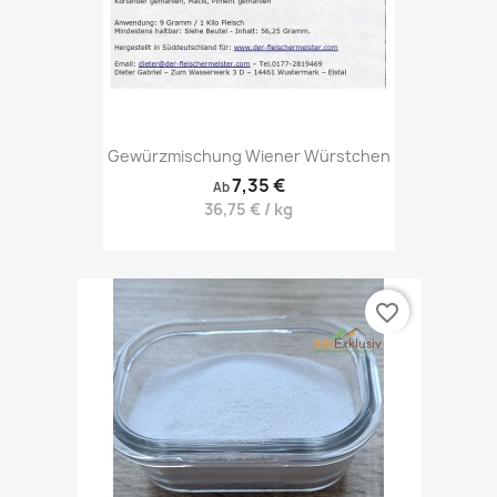
Gewürzmischung Wiener Würstchen
7,35 €
Ab
36,75 € / kg
favorite_border