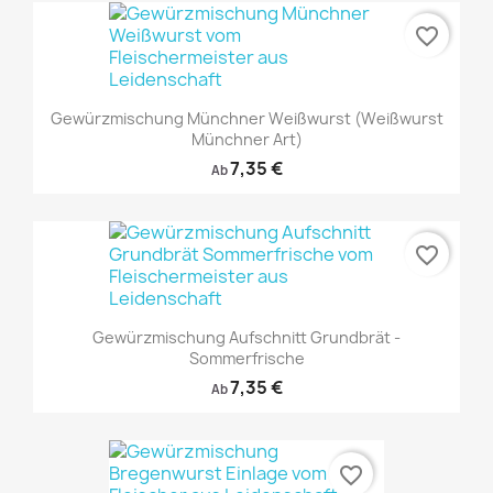
favorite_border
Gewürzmischung Münchner Weißwurst (Weißwurst
Münchner Art)
7,35 €
Ab
favorite_border
Gewürzmischung Aufschnitt Grundbrät -
Sommerfrische
7,35 €
Ab
favorite_border