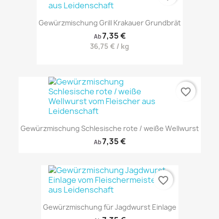
Gewürzmischung Grill Krakauer Grundbrät
7,35 €
Ab
36,75 € / kg
favorite_border
Gewürzmischung Schlesische rote / weiße Wellwurst
7,35 €
Ab
favorite_border
Gewürzmischung für Jagdwurst Einlage