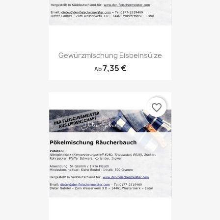
Gewürzmischung Eisbeinsülze
7,35 €
Ab
favorite_border