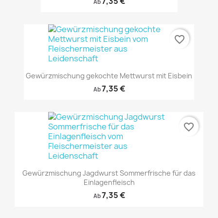
7,35 €
Ab
favorite_border
Gewürzmischung gekochte Mettwurst mit Eisbein
7,35 €
Ab
favorite_border
Gewürzmischung Jagdwurst Sommerfrische für das
Einlagenfleisch
7,35 €
Ab