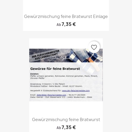
Gewürzmischung feine Bratwurst Einlage
7,35 €
Ab
favorite_border
Gewürzmischung feine Bratwurst
7,35 €
Ab