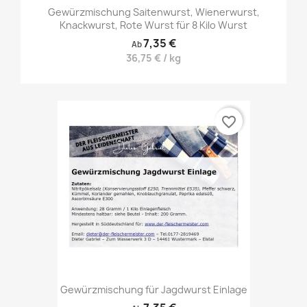
Gewürzmischung Saitenwurst, Wienerwurst,
Knackwurst, Rote Wurst für 8 Kilo Wurst
7,35 €
Ab
36,75 € / kg
favorite_border
Gewürzmischung für Jagdwurst Einlage