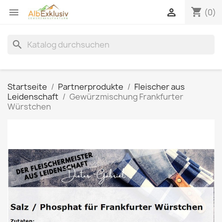
shopping_cart


(0)
search
Startseite
Partnerprodukte
Fleischer aus
Leidenschaft
Gewürzmischung Frankfurter
Würstchen