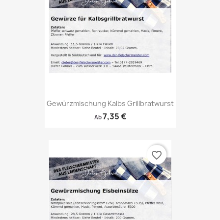
Gewürzmischung Kalbs Grillbratwurst
7,35 €
Ab
favorite_border