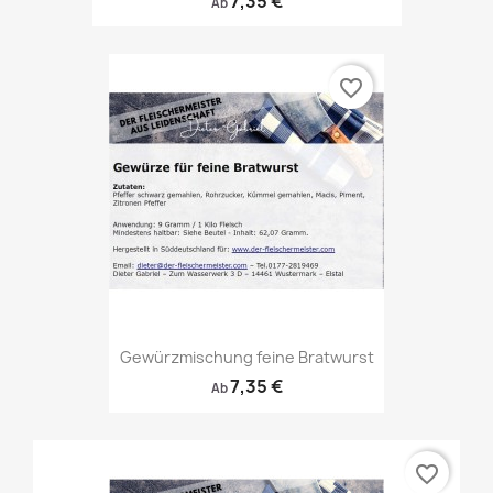
7,35 €
Ab
favorite_border
Gewürzmischung feine Bratwurst
7,35 €
Ab
favorite_border