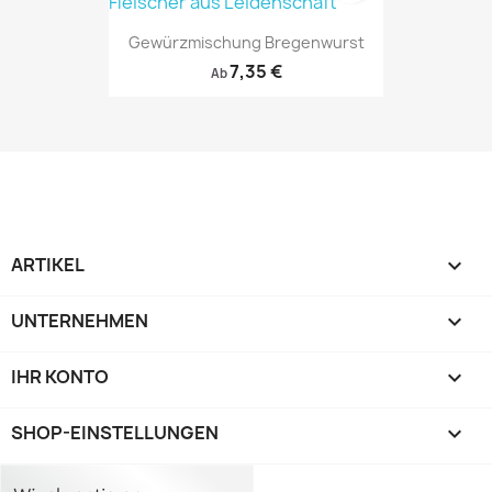
Gewürzmischung Bregenwurst
7,35 €
Ab
ARTIKEL

UNTERNEHMEN

IHR KONTO

SHOP-EINSTELLUNGEN
keyboard_arrow_down