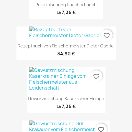
Pökelmischung Räucherbauch
7,35 €
Ab
favorite_border
Rezeptbuch von Fleischermeister Dieter Gabriel
34,90 €
favorite_border
Gewürzmischung Käsekrainer Einlage
7,35 €
Ab
favorite_border