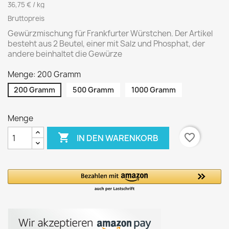
36,75 € / kg
Bruttopreis
Gewürzmischung für Frankfurter Würstchen. Der Artikel
besteht aus 2 Beutel, einer mit Salz und Phosphat, der
andere beinhaltet die Gewürze
Menge: 200 Gramm
200 Gramm
500 Gramm
1000 Gramm
Menge

favorite_border
IN DEN WARENKORB