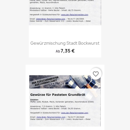
Gewürzmischung Stadt Bockwurst
7,35 €
Ab
favorite_border