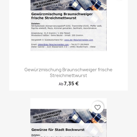
Gewürzmischung Braunschweiger frische
Streichmettwurst
7,35 €
Ab
favorite_border