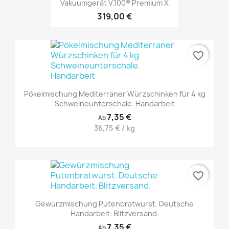
Vakuumgerät V.100® Premium X
319,00 €
favorite_border
Pökelmischung Mediterraner Würzschinken für 4 kg
Schweineunterschale. Handarbeit
7,35 €
Ab
36,75 € / kg
favorite_border
Gewürzmischung Putenbratwurst. Deutsche
Handarbeit. Blitzversand.
7,35 €
Ab