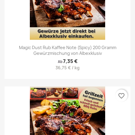
Magic Dust Rub Kaffee Note (Spicy) 200 Gramm
Gewürzmischung von Albexklusiv
7,35 €
Ab
36,75 € / kg
favorite_border