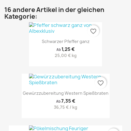
16 andere Artikel in der gleichen
Kategorie:
favorite_border
Schwarzer Pfeffer ganz
1,25 €
Ab
25,00 € kg
favorite_border
Gewürzzubereitung Western Spießbraten
7,35 €
Ab
36,75 € / kg