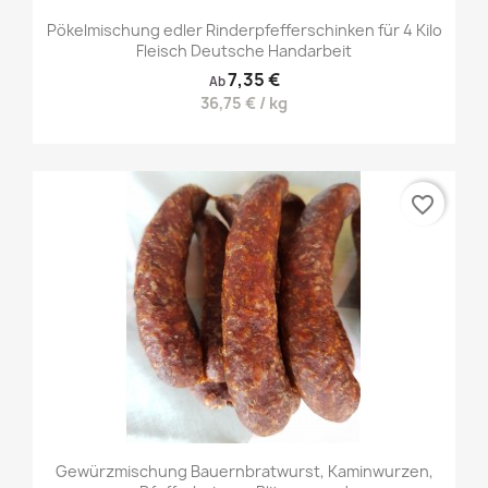
Pökelmischung edler Rinderpfefferschinken für 4 Kilo
Fleisch Deutsche Handarbeit
7,35 €
Ab
36,75 € / kg
favorite_border
Gewürzmischung Bauernbratwurst, Kaminwurzen,