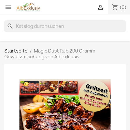
shopping_cart


(0)
search
Startseite
Magic Dust Rub 200 Gramm
Gewürzmischung von Albexklusiv