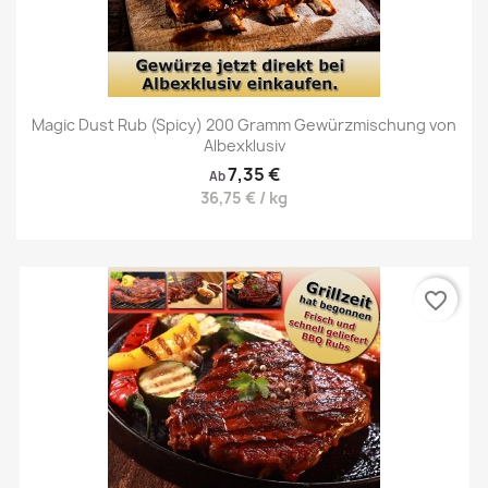
Magic Dust Rub (Spicy) 200 Gramm Gewürzmischung von
Albexklusiv
7,35 €
Ab
36,75 € / kg
favorite_border