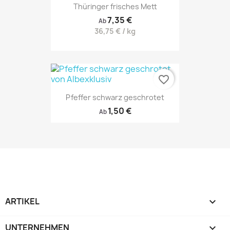
Thüringer frisches Mett
7,35 €
Ab
36,75 € / kg
favorite_border
Pfeffer schwarz geschrotet
1,50 €
Ab
ARTIKEL

UNTERNEHMEN
