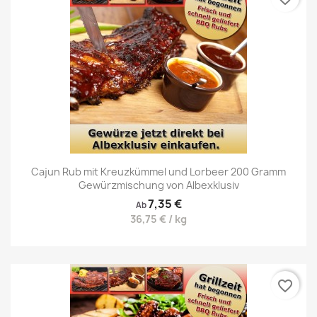
Cajun Rub mit Kreuzkümmel und Lorbeer 200 Gramm
Gewürzmischung von Albexklusiv
7,35 €
Ab
36,75 € / kg
favorite_border