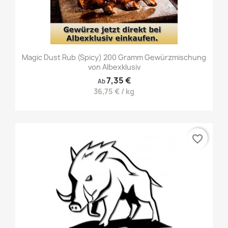
Magic Dust Rub (Spicy) 200 Gramm Gewürzmischung
von Albexklusiv
7,35 €
Ab
36,75 € / kg
favorite_border