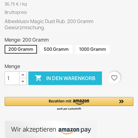
36,75 € / kg
Bruttopreis
Albexklusiv Magic Dust Rub. 200 Gramm
Gewürzmischung.
Menge: 200 Gramm
200 Gramm
500 Gramm
1000 Gramm
Menge

favorite_border
IN DEN WARENKORB