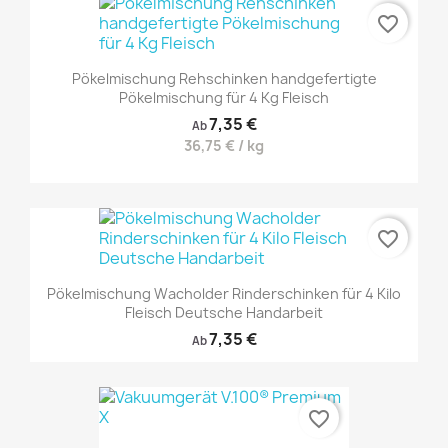
favorite_border
Pökelmischung Rehschinken handgefertigte
Pökelmischung für 4 Kg Fleisch
7,35 €
Ab
36,75 € / kg
favorite_border
Pökelmischung Wacholder Rinderschinken für 4 Kilo
Fleisch Deutsche Handarbeit
7,35 €
Ab
favorite_border