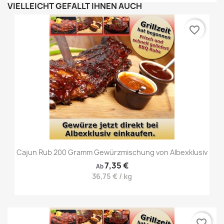
VIELLEICHT GEFÄLLT IHNEN AUCH
favorite_border
Cajun Rub 200 Gramm Gewürzmischung von Albexklusiv
7,35 €
Ab
36,75 € / kg
favorite_border