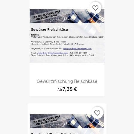
favorite_border
Gewürzmischung Fleischkäse
7,35 €
Ab
favorite_border