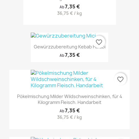
7,35 €
Ab
36,75 € / kg
favorite_border
Gewürzzubereitung Kebab Halabi
7,35 €
Ab
favorite_border
Pökelmischung Milder Wildschweinschinken, für 4
Kilogramm Fleisch. Handarbeit
7,35 €
Ab
36,75 € / kg