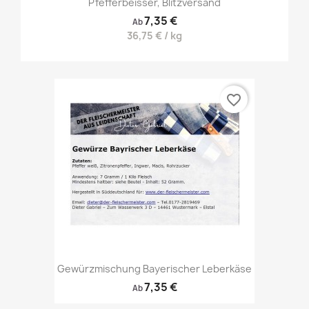
Pfefferbeisser, Blitzversand
7,35 €
Ab
36,75 € / kg
favorite_border
Gewürzmischung Bayerischer Leberkäse
7,35 €
Ab