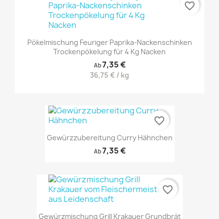
favorite_border
Pökelmischung Feuriger Paprika-Nackenschinken
Trockenpökelung für 4 Kg Nacken
7,35 €
Ab
36,75 € / kg
favorite_border
Gewürzzubereitung Curry Hähnchen
7,35 €
Ab
favorite_border
Gewürzmischung Grill Krakauer Grundbrät