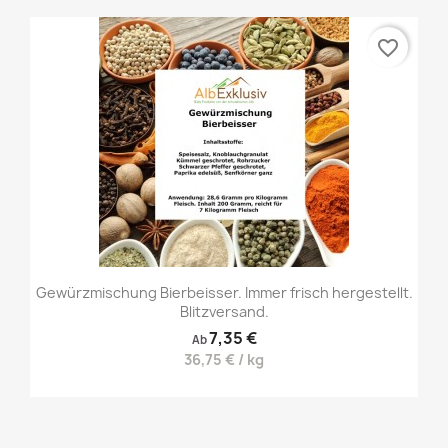
favorite_border
Gewürzmischung Bierbeisser. Immer frisch hergestellt.
Blitzversand.
7,35 €
Ab
36,75 € / kg