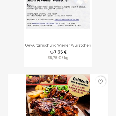
Gewürzmischung Wiener Würstchen
7,35 €
Ab
36,75 € / kg
favorite_border