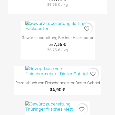
36,75 € / kg
favorite_border
Gewürzzubereitung Berliner Hackepeter
7,35 €
Ab
36,75 € / kg
favorite_border
Rezeptbuch von Fleischermeister Dieter Gabriel
34,90 €
favorite_border