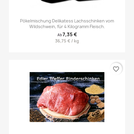
Pökelmischung Delikatess Lachsschinken vom
Wildschwein, für 4 Kilogramm Fleisch.
7,35 €
Ab
36,75 € / kg
favorite_border