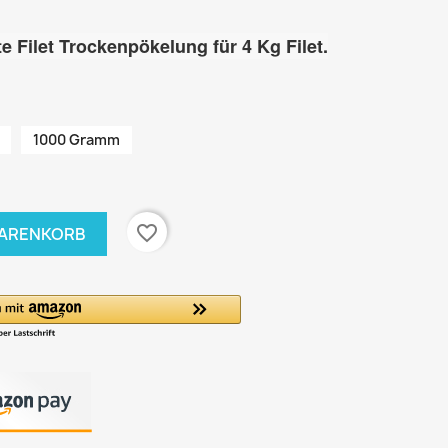
e Filet Trockenpökelun
g für 4 Kg Filet.
1000 Gramm
favorite_border
WARENKORB