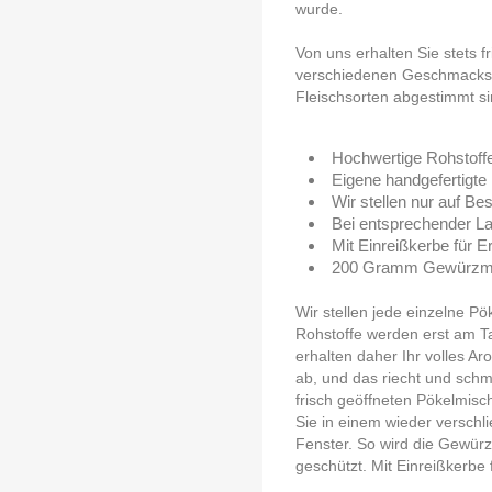
wurde.
Von uns erhalten Sie stets f
verschiedenen Geschmacksric
Fleischsorten abgestimmt si
Hochwertige Rohstoff
Eigene handgefertigte 
Wir stellen nur auf Bes
Bei entsprechender La
Mit Einreißkerbe für E
200 Gramm Gewürzmisc
Wir stellen jede einzelne Pö
Rohstoffe werden erst am T
erhalten daher Ihr volles A
ab, und das riecht und schm
frisch geöffneten Pökelmisc
Sie in einem wieder verschl
Fenster. So wird die Gewür
geschützt. Mit Einreißkerbe 