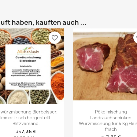
uft haben, kauften auch ...
favorite_border
fa
Vorschau
Vorschau


würzmischung Bierbeisser.
Pökelmischung
Immer frisch hergestellt.
Landrauchschinken
Blitzversand.
Würzmischung für 4 Kg Flei
frisch
7,35 €
Ab