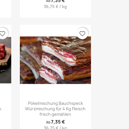
7,35 €
Ab
36,75 € / kg
vorite_border
favorite_border
Vorschau

Pökelmischung Bauchspeck
h.
Würzmischung für 4 Kg Fleisch
frisch gemahlen
7,35 €
Ab
36,75 € / kg