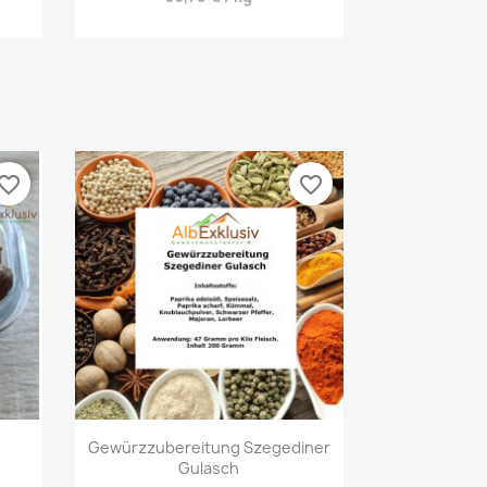
vorite_border
favorite_border
Vorschau

Gewürzzubereitung Szegediner
Gulasch