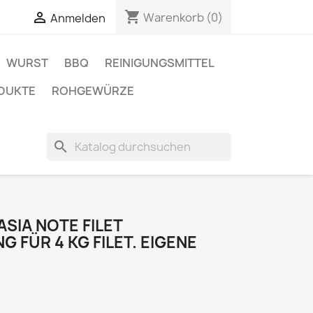
shopping_cart

Warenkorb
(0)
Anmelden
WURST
BBQ
REINIGUNGSMITTEL
DUKTE
ROHGEWÜRZE
search
SIA NOTE FILET
FÜR 4 KG FILET. EIGENE