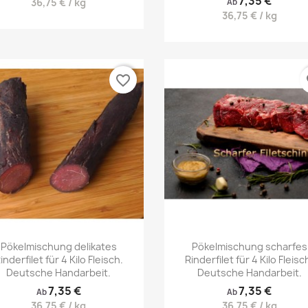
7,35 €
36,75 € / kg
Ab
36,75 € / kg
favorite_border
fa
Vorschau
Vorschau


Pökelmischung delikates
Pökelmischung scharfes
inderfilet für 4 Kilo Fleisch.
Rinderfilet für 4 Kilo Fleisc
Deutsche Handarbeit.
Deutsche Handarbeit.
7,35 €
7,35 €
Ab
Ab
36,75 € / kg
36,75 € / kg