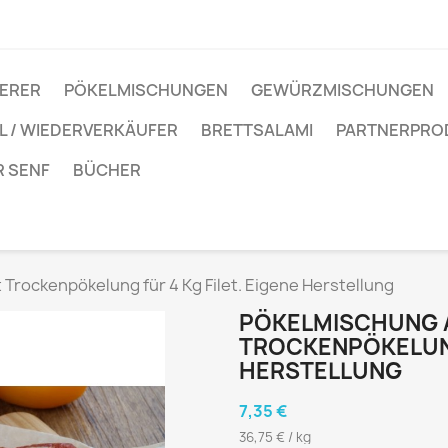
IERER
PÖKELMISCHUNGEN
GEWÜRZMISCHUNGEN
 / WIEDERVERKÄUFER
BRETTSALAMI
PARTNERPRO
R SENF
BÜCHER
 Trockenpökelung für 4 Kg Filet. Eigene Herstellung
PÖKELMISCHUNG A
TROCKENPÖKELUNG 
HERSTELLUNG
7,35 €
36,75 € / kg