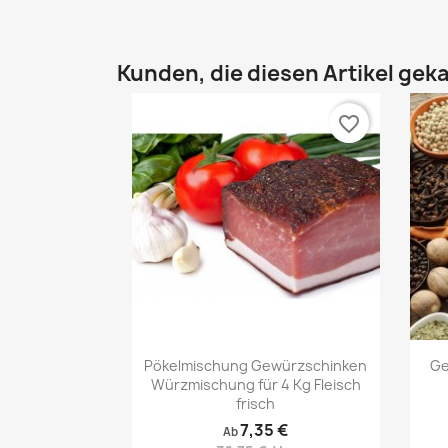
Kunden, die diesen Artikel geka
favorite_border
Vorschau

Pökelmischung Gewürzschinken
Ge
Würzmischung für 4 Kg Fleisch
frisch
7,35 €
Ab