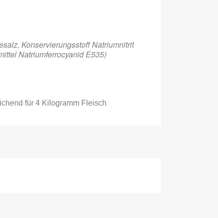
esalz, Konservierungsstoff Natriumnitrit
mittel Natriumferrocyanid E535)
ichend für 4 Kilogramm Fleisc
h