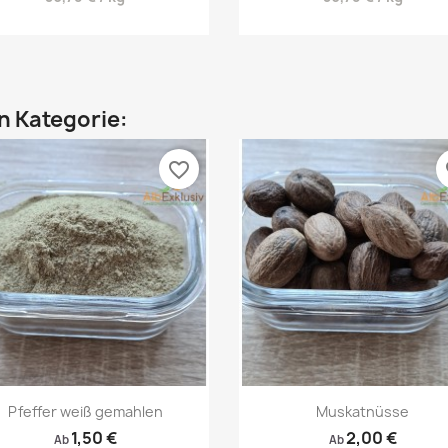
en Kategorie:
favorite_border
fa
Vorschau
Vorschau


Pfeffer weiß gemahlen
Muskatnüsse
1,50 €
2,00 €
Ab
Ab