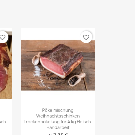
vorite_border
favorite_border
Vorschau

Pökelmischung
Weihnachtsschinken
sch
Trockenpökelung für 4 kg Fleisch.
Handarbeit