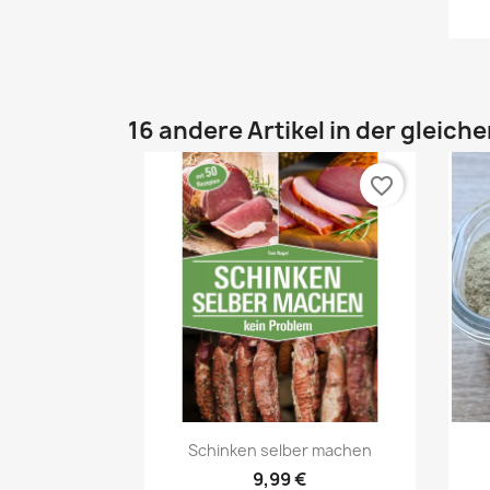
16 andere Artikel in der gleich
favorite_border
Vorschau

Schinken selber machen
9,99 €