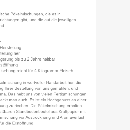
rische Pökelmischungen, die es in
htungen gibt, und die auf die jeweiligen
nd.
e
Herstellung
tellung her.
gerung bis zu 2 Jahre haltbar
rstöffnung
hung reicht für 4 Kilogramm Fleisch
kelmischung in wertvoller Handarbeit her, die
ag Ihrer Bestellung von uns gemahlen, und
roma. Das hebt uns von vielen Fertigmischungen
eckt man auch. Es ist ein Hochgenuss an einer
hung zu riechen. Die Pökelmischung erhalten
ießbaren Standbodenbeutel aus Kraftpapier mit
zmischung vor Austrocknung und Aromaverlust
für die Erstöffnung.