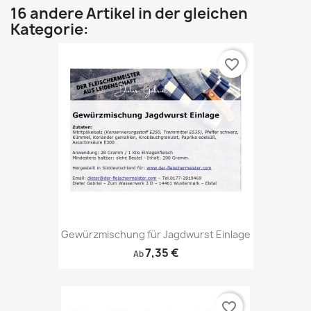
16 andere Artikel in der gleichen
Kategorie:
favorite_border
Gewürzmischung für Jagdwurst Einlage
7,35 €
Ab
favorite_border