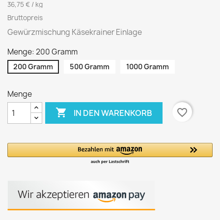
36,75 € / kg
Bruttopreis
Gewürzmischung Käsekrainer Einlage
Menge: 200 Gramm
200 Gramm
500 Gramm
1000 Gramm
Menge

favorite_border
IN DEN WARENKORB