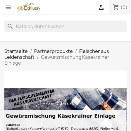
shopping_cart


(0)
search
Startseite
Partnerprodukte
Fleischer aus
Leidenschaft
Gewürzmischung Käsekrainer
Einlage