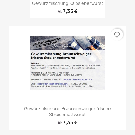
Gewürzmischung Kalbsleberwurst
7,35 €
Ab
favorite_border
Gewürzmischung Braunschweiger frische
Streichmettwurst
7,35 €
Ab