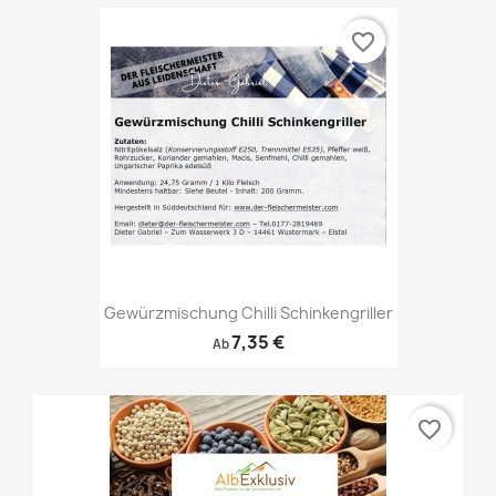
favorite_border
Gewürzmischung Chilli Schinkengriller
7,35 €
Ab
favorite_border