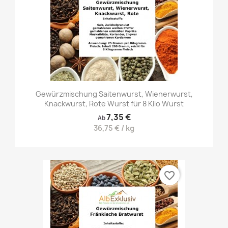
Gewürzmischung Saitenwurst, Wienerwurst,
Knackwurst, Rote Wurst für 8 Kilo Wurst
7,35 €
Ab
36,75 € / kg
favorite_border