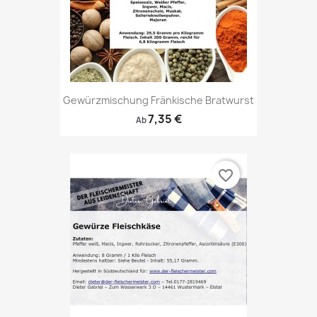
Gewürzmischung Fränkische Bratwurst
7,35 €
Ab
favorite_border