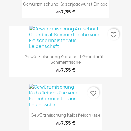
Gewürzmischung Kaiserjagdwurst Einlage
7,35 €
Ab
favorite_border
Gewürzmischung Aufschnitt Grundbrät -
Sommerfrische
7,35 €
Ab
favorite_border
Gewürzmischung Kalbsfleischkäse
7,35 €
Ab