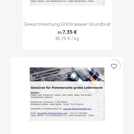
Gewürzmischung Grill Krakauer Grundbrät
7,35 €
Ab
36,75 € / kg
favorite_border