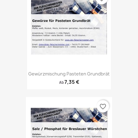
Gewürzmischung Pasteten Grundbrät
7,35 €
Ab
favorite_border