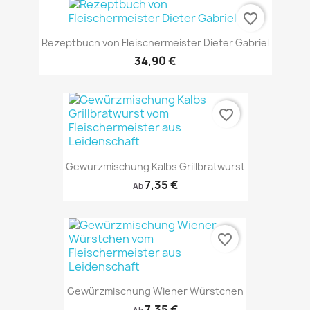
favorite_border
Rezeptbuch von Fleischermeister Dieter Gabriel
34,90 €
favorite_border
Gewürzmischung Kalbs Grillbratwurst
7,35 €
Ab
favorite_border
Gewürzmischung Wiener Würstchen
7,35 €