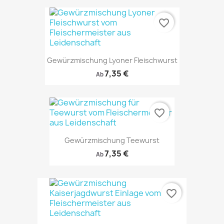
favorite_border
Gewürzmischung Lyoner Fleischwurst
7,35 €
Ab
favorite_border
Gewürzmischung Teewurst
7,35 €
Ab
favorite_border