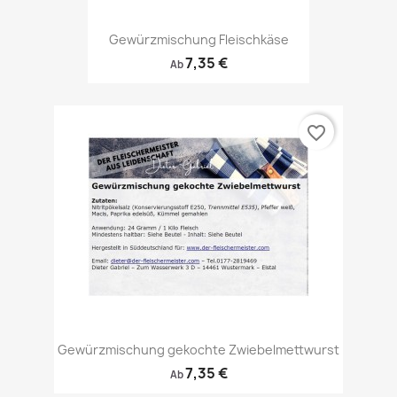
Gewürzmischung Fleischkäse
7,35 €
Ab
favorite_border
Gewürzmischung gekochte Zwiebelmettwurst
7,35 €
Ab