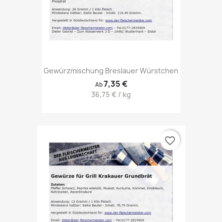
Gewürzmischung Breslauer Würstchen
7,35 €
Ab
36,75 € / kg
favorite_border