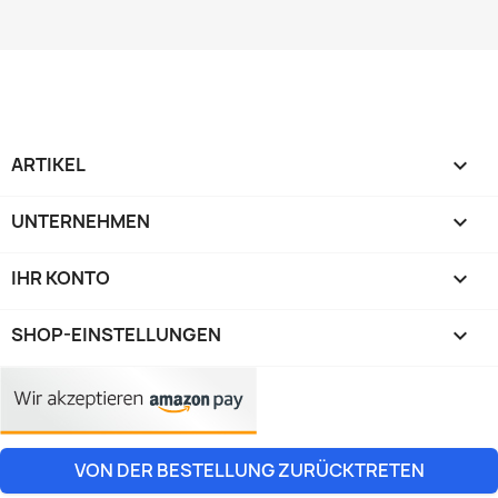
ARTIKEL

UNTERNEHMEN

IHR KONTO

SHOP-EINSTELLUNGEN
keyboard_arrow_down
VON DER BESTELLUNG ZURÜCKTRETEN