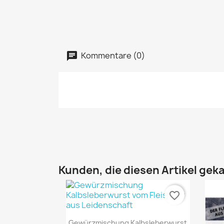
Kommentare (0)
Kunden, die diesen Artikel geka
favorite_border
Gewürzmischung Kalbsleberwurst