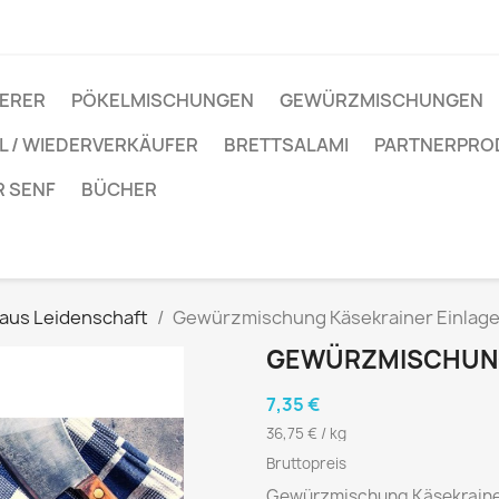
IERER
PÖKELMISCHUNGEN
GEWÜRZMISCHUNGEN
 / WIEDERVERKÄUFER
BRETTSALAMI
PARTNERPRO
R SENF
BÜCHER
 aus Leidenschaft
Gewürzmischung Käsekrainer Einlag
GEWÜRZMISCHUNG
7,35 €
36,75 € / kg
Bruttopreis
Gewürzmischung Käsekraine