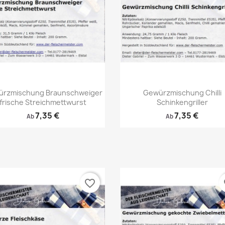
Vorschau
Vorschau


rzmischung Braunschweiger
Gewürzmischung Chilli
frische Streichmettwurst
Schinkengriller
7,35 €
7,35 €
Ab
Ab
favorite_border
fa