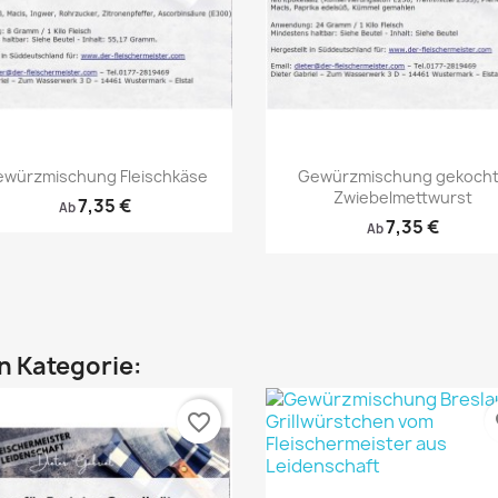
Vorschau
Vorschau


würzmischung Fleischkäse
Gewürzmischung gekoch
Zwiebelmettwurst
7,35 €
Ab
7,35 €
Ab
en Kategorie:
favorite_border
fa