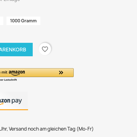
1000 Gramm
favorite_border
WARENKORB
 Uhr, Versand noch am gleichen Tag (Mo-Fr)