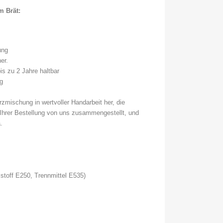
m Brät:
lung
her.
is zu 2 Jahre haltbar
ng
rzmischung in wertvoller Handarbeit her, die
Ihrer Bestellung von uns zusammengestellt, und
ma.
sstoff E250, Trennmittel E535)