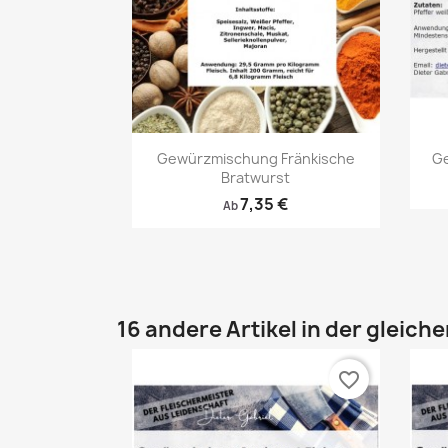
Vorschau

Gewürzmischung Fränkische
Ge
Bratwurst
7,35 €
Ab
16 andere Artikel in der gleich
favorite_border