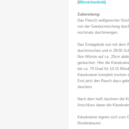
(
Würstchenbrät
)
Zubereitung:
Das Fleisch wolfgerechte St
von der Gewürzmischung durc
nochmals durchmengen.
Das Einlagebrät nun mit dem 
durchmischen und in 28/30 Sc
Nun Würste auf ca. 20cm abdr
geräuchert. Hier die Käsekrai
bei ca. 70 Grad für 10-15 Min
Käsekrainer komplett trocken s
Erst jetzt den Rauch dazu gebe
räuchern.
Nach dem heiß räuchern die Kä
Anschluss daran die Käsekrain
Käsekrainer eignen sich zum G
Rostbratwurst.