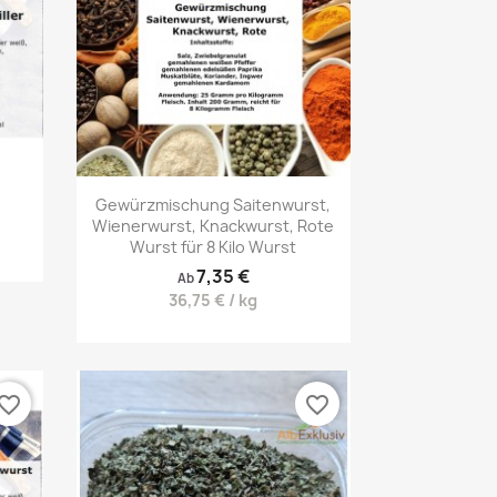
Vorschau

Gewürzmischung Saitenwurst,
Wienerwurst, Knackwurst, Rote
Wurst für 8 Kilo Wurst
7,35 €
Ab
36,75 € / kg
vorite_border
favorite_border