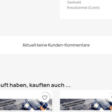
Senfmehl
Kreuzkümmel (Cumin)
Aktuell keine Kunden-Kommentare
uft haben, kauften auch ...
favorite_border
fa