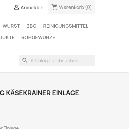
shopping_cart

Warenkorb
(0)
Anmelden
WURST
BBQ
REINIGUNGSMITTEL
DUKTE
ROHGEWÜRZE
search
e
 KÄSEKRAINER EINLAGE
r Einlage