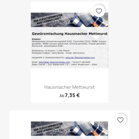
favorite_border
Hausmacher Mettwurst
7,35 €
Ab
favorite_border