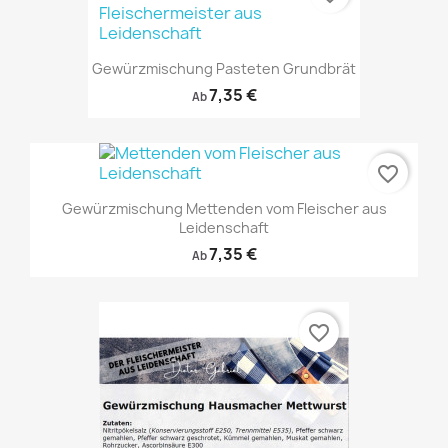
Gewürzmischung Pasteten Grundbrät
7,35 €
Ab
favorite_border
Gewürzmischung Mettenden vom Fleischer aus
Leidenschaft
7,35 €
Ab
favorite_border