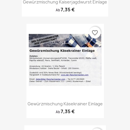
Gewürzmischung Kaiserjagdwurst Einlage
7,35 €
Ab
favorite_border
Gewürzmischung Käsekrainer Einlage
7,35 €
Ab