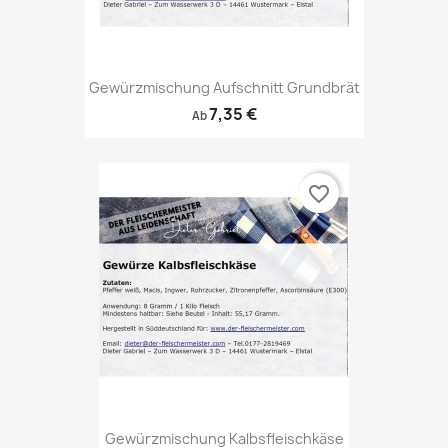
Gewürzmischung Aufschnitt Grundbrät
7,35 €
Ab
favorite_border
Gewürzmischung Kalbsfleischkäse