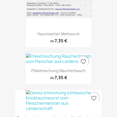
Hausmacher Mettwurst
7,35 €
Ab
favorite_border
Pökelmischung Räucherbauch
7,35 €
Ab
favorite_border