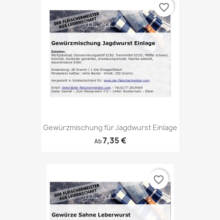
favorite_border
Gewürzmischung für Jagdwurst Einlage
7,35 €
Ab
favorite_border