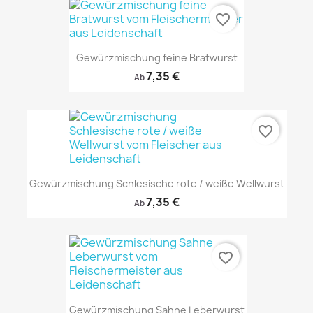
favorite_border
Gewürzmischung feine Bratwurst
7,35 €
Ab
favorite_border
Gewürzmischung Schlesische rote / weiße Wellwurst
7,35 €
Ab
favorite_border
Gewürzmischung Sahne Leberwurst