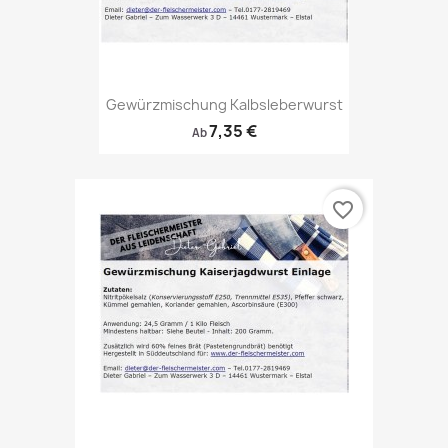
Gewürzmischung Kalbsleberwurst
7,35 €
Ab
favorite_border