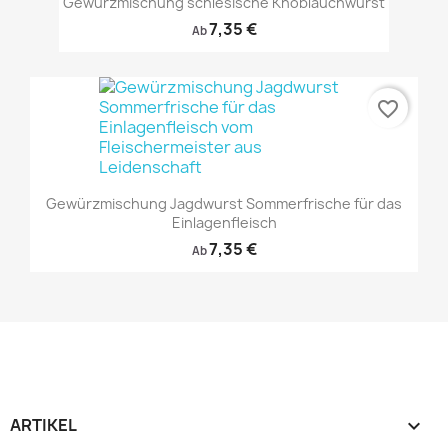
Gewürzmischung schlesische Knoblauchwurst
7,35 €
Ab
favorite_border
Gewürzmischung Jagdwurst Sommerfrische für das
Einlagenfleisch
7,35 €
Ab
ARTIKEL
