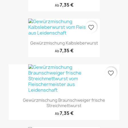
7,35 €
Ab
favorite_border
Gewürzmischung Kalbsleberwurst
7,35 €
Ab
favorite_border
Gewürzmischung Braunschweiger frische
Streichmettwurst
7,35 €
Ab