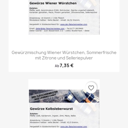
Gewürzmischung Wiener Würstchen, Sommerfrische
mit Zitrone und Selleriepulver
7,35 €
Ab
favorite_border