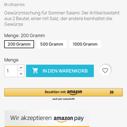
Bruttopreis
Gewürzmischung für Sommer Salami. Der Artikel besteht
aus 2 Beutel, einer mit Salz, der andere beinhaltet die
Gewürze
Menge: 200 Gramm
200 Gramm
500 Gramm
1000 Gramm
Menge

favorite_border
IN DEN WARENKORB