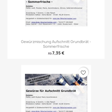
Gewürzmischung Aufschnitt Grundbrät -
Sommerfrische
7,35 €
Ab
favorite_border