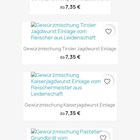
7,35 €
Ab
favorite_border
Gewürzmischung Tiroler Jagdwurst Einlage
7,35 €
Ab
favorite_border
Gewürzmischung Kaiserjagdwurst Einlage
7,35 €
Ab
favorite_border